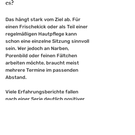
es?
Das hängt stark vom Ziel ab. Für 
einen Frischekick oder als Teil einer 
regelmäßigen Hautpflege kann 
schon eine einzelne Sitzung sinnvoll 
sein. Wer jedoch an Narben, 
Porenbild oder feinen Fältchen 
arbeiten möchte, braucht meist 
mehrere Termine im passenden 
Abstand.
Viele Erfahrungsberichte fallen 
nach einer Serie deutlich positiver 
aus als nach nur einer Behandlung. 
Das ist nachvollziehbar, denn die 
Haut reagiert auf wiederholte, gut 
gesteuerte Impulse oft 