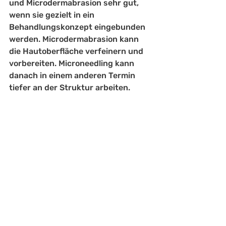
und Microdermabrasion sehr gut, 
wenn sie gezielt in ein 
Behandlungskonzept eingebunden 
werden. Microdermabrasion kann 
die Hautoberfläche verfeinern und 
vorbereiten. Microneedling kann 
danach in einem anderen Termin 
tiefer an der Struktur arbeiten.
Entscheidend ist die Reihenfolge, 
der Abstand zwischen den 
Sitzungen und die aktuelle 
Hautreaktion. Zu viele Reize in zu 
kurzer Zeit führen nicht 
automatisch zu besseren 
Ergebnissen. Gerade bei sensibler 
Haut ist ein ruhiger, durchdachter 
Aufbau meist wirksamer als ein 
aggressiver Behandlungsplan.