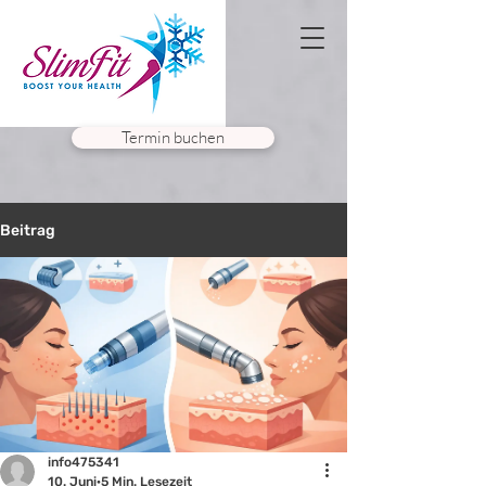
Termin buchen
Beitrag
info475341
10. Juni
5 Min. Lesezeit