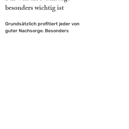
besonders wichtig ist
Grundsätzlich profitiert jeder von 
guter Nachsorge. Besonders 
relevant ist sie aber bei Menschen 
mit sitzender Tätigkeit, Neigung zu 
Wassereinlagerungen, 
stressbedingter Spannung oder 
empfindlichem Bindegewebe. Auch 
wer Maderotherapie mit anderen 
Treatments kombiniert, etwa 
Lymphdrainage
, Bodyforming oder 
regenerativen Anwendungen, sollte 
auf Timing und Regeneration 
achten.
Denn nicht jede Kombination passt 
an jedem Tag. Manchmal ist es 