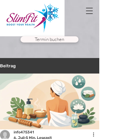
Termin buchen
Beitrag
info475341
6. Juli
5 Min. Lesezeit