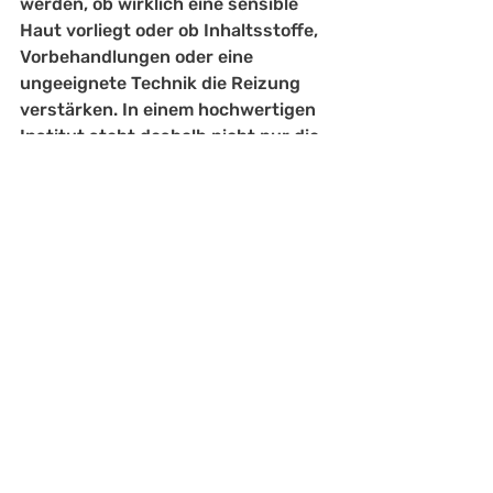
werden, ob wirklich eine sensible 
Haut vorliegt oder ob Inhaltsstoffe, 
Vorbehandlungen oder eine 
ungeeignete Technik die Reizung 
verstärken. In einem hochwertigen 
Institut steht deshalb nicht nur die 
glatte Haut im Fokus, sondern auch 
die Frage, was Ihre Haut langfristig 
wirklich gut verträgt.
Sugaring oder Rasur bei 
sensibler Haut?
Die Rasur wirkt auf den ersten Blick 
unkomplizierter, ist bei 
empfindlicher Haut aber oft die 
Quelle wiederkehrender 
Beschwerden. Rasierklingen 