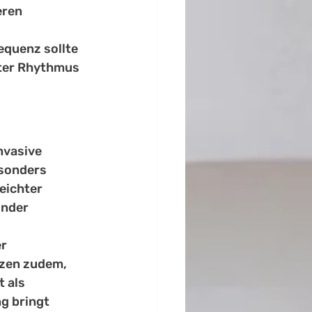
ren 
equenz sollte 
ter Rhythmus 
nvasive 
sonders 
eichter 
nder 
r 
zen zudem, 
 als 
g bringt 