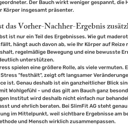
geordneter. Der Bauch wirkt weniger gespannt, die 
r Körper insgesamt präsenter.
st das Vorher-Nachher-Ergebnis zusätz
st ist nur ein Teil des Ergebnisses. Wie gut madero
ällt, hängt auch davon ab, wie Ihr Körper auf Reize r
ushalt, regelmäßige Bewegung und eine bewusste Er
deutlich unterstützen.
ess spielen eine größere Rolle, als viele vermuten. E
tress "festhält", zeigt oft langsamer Veränderungen
ce ist. Genau deshalb ist ein ganzheitlicher Blick sinn
mit Wohlgefühl - und das gilt am Bauch ganz besond
en Institut wird deshalb nicht einfach nur behandel
sst und ehrlich beraten. Bei SlimFit AG steht genau 
tung im Mittelpunkt, weil sichtbare Ergebnisse am b
ethode und Mensch wirklich zusammenpassen.