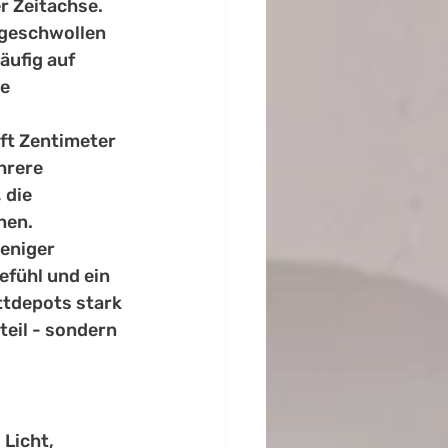
r Zeitachse. 
 geschwollen 
äufig auf 
e 
ft Zentimeter 
hrere 
die 
nen.
eniger 
efühl und ein 
ttdepots stark 
teil - sondern 
Licht, 