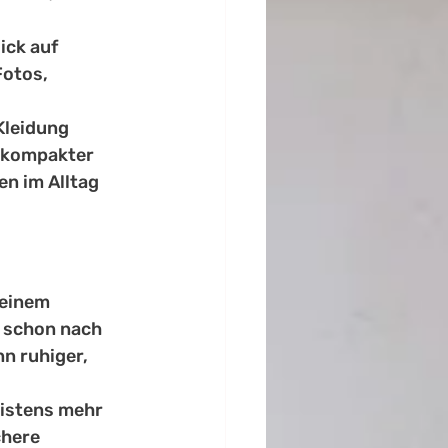
ick auf 
otos, 
Kleidung 
 kompakter 
n im Alltag 
einem 
 schon nach 
n ruhiger, 
istens mehr 
chere 