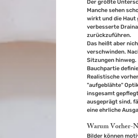
Der größte Untersch
Manche sehen schon
wirkt und die Haut 
verbesserte Draina
zurückzuführen.
Das heißt aber nic
verschwinden. Nac
Sitzungen hinweg. 
Bauchpartie defini
Realistische vorhe
"aufgeblähte" Optik
insgesamt gepflegt
ausgeprägt sind, fäl
eine ehrliche Ausg
Warum Vorher-Nac
Bilder können motiv