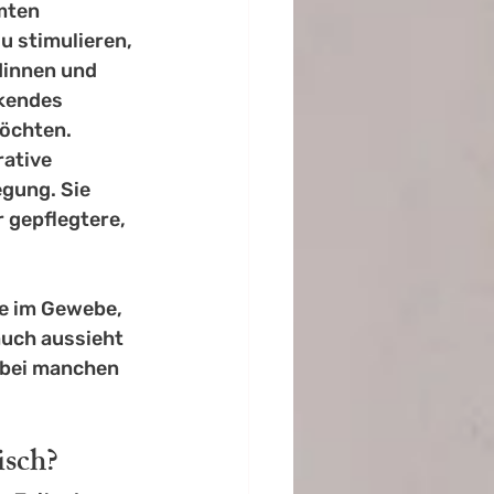
mten 
 stimulieren, 
dinnen und 
kendes 
möchten.
ative 
gung. Sie 
 gepflegtere, 
e im Gewebe, 
uch aussieht 
 bei manchen 
isch?