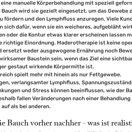
 eine manuelle Körperbehandlung mit speziell gefor
Bauch wird sie gezielt eingesetzt, um das Gewebe zu
u fördern und den Lymphfluss anzuregen. Viele Kun
 sich dafür, wenn sie ein weicheres, aufgebläht wir
en oder die Kontur etwas klarer erscheinen lassen 
ie richtige Einordnung. Maderotherapie ist keine oper
d ersetzt weder ausgewogene Ernährung noch Bewe
wirksamer Baustein sein, wenn das Ziel eine sichtbar
ger gestaut wirkende Körpermitte ist.
eich spielt mehr mit hinein als nur Fettgewebe. 
en, 
verlangsamter Lymphfluss
, Spannungszuständ
kungen und Stress können beeinflussen, wie der Ba
Deshalb fallen Veränderungen nach einer Behandlung
auf als bei anderen.
 Bauch vorher nachher - was ist realist