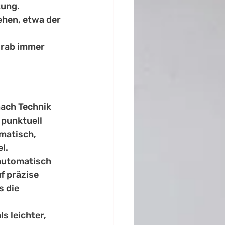
tung.
ehen, etwa der 
orab immer 
ach Technik 
 punktuell 
matisch, 
l.
 automatisch 
f präzise 
 die 
 leichter, 