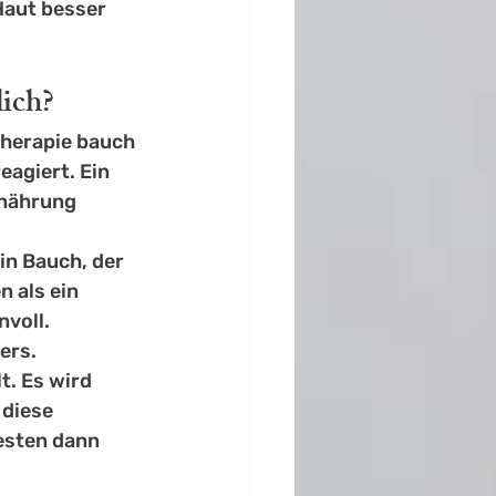
Haut besser 
lich?
therapie bauch 
eagiert. Ein 
nährung 
in Bauch, der 
 als ein 
voll. 
ers.
t. Es wird 
diese 
esten dann 