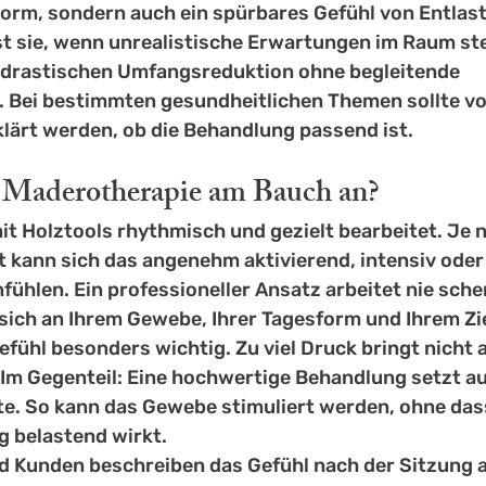
Form, sondern auch ein spürbares Gefühl von Entlas
st sie, wenn unrealistische Erwartungen im Raum st
 drastischen Umfangsreduktion ohne begleitende 
. Bei bestimmten gesundheitlichen Themen sollte v
klärt werden, ob die Behandlung passend ist.
h Maderotherapie am Bauch an?
t Holztools rhythmisch und gezielt bearbeitet. Je n
t kann sich das angenehm aktivierend, intensiv oder
ühlen. Ein professioneller Ansatz arbeitet nie sche
 sich an Ihrem Gewebe, Ihrer Tagesform und Ihrem Zie
efühl besonders wichtig. Zu viel Druck bringt nicht
 Im Gegenteil: Eine hochwertige Behandlung setzt au
rte. So kann das Gewebe stimuliert werden, ohne dass
 belastend wirkt.
d Kunden beschreiben das Gefühl nach der Sitzung als