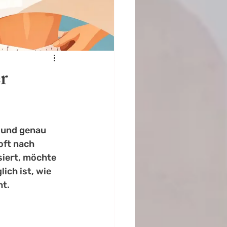
r
 und genau 
ft nach 
iert, möchte 
ich ist, wie 
ht.