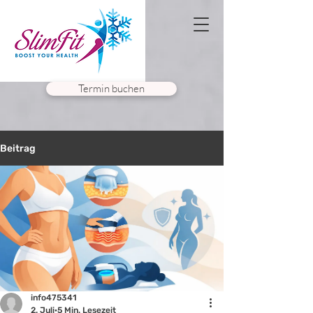
Termin buchen
Beitrag
info475341
2. Juli
5 Min. Lesezeit